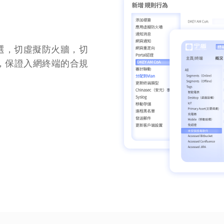
選，切虛擬防火牆，切
阻斷，保證入網終端的合規