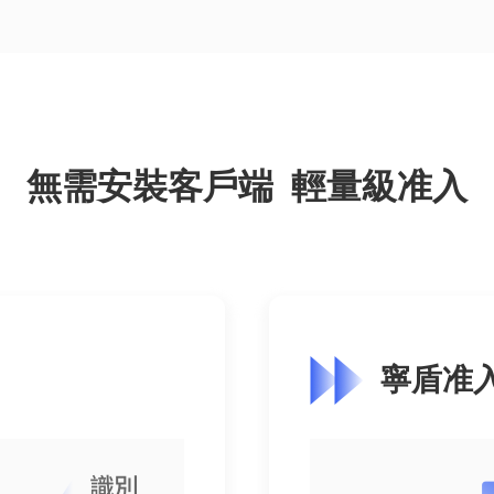
無需安裝客戶端 輕量級准入
寧盾准