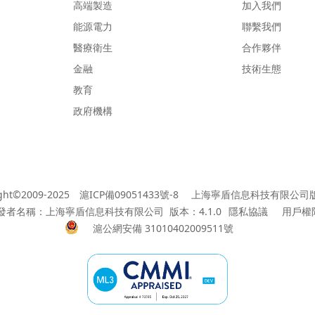
高端製造
加入我們
能源電力
聯繫我們
醫療衛生
合作夥伴
金融
技術生態
教育
政府機構
ght©2009-2025
滬ICP備09051433號-8
上海寧盾信息科技有限公司
發者名稱：上海寧盾信息科技有限公司 版本：4.1.0
隱私協議
用戶權
滬公網安備 31010402009511號