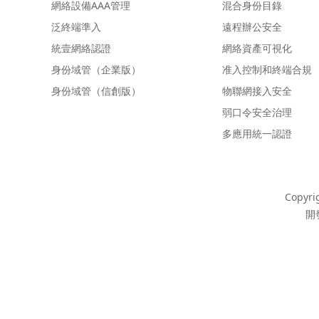
網絡設備AAA管理
混合身份目錄
泛終端準入
遠程辦公安全
統壹網絡認證
網絡資產可視化
身份域管（企業版）
准入控制和終端合規
身份域管（信創版）
物聯網接入安全
弱口令安全治理
多應用統一認證
Copyri
開