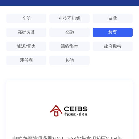
全部
科技互聯網
遊戲
高端製造
金融
教育
能源/電力
醫療衛生
政府機構
運營商
其他
中歐商學院通過思科WLC+AP架構實現校區Wi-Fi無